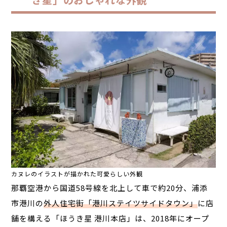
カヌレのイラストが描かれた可愛らしい外観
那覇空港から国道
58
号線を北上して車で約
20
分、浦添
市港川の
外人住宅街「港川ステイツサイドタウン」
に店
舗を構える「ほうき星 港川本店」は、
2018
年にオープ