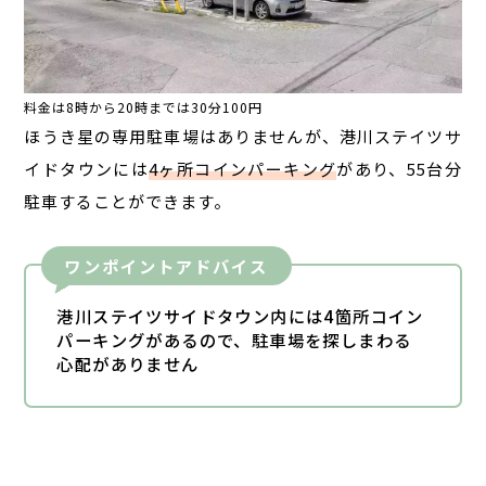
料金は
8
時から
20
時までは
30
分
100
円
ほうき星の専用駐車場はありませんが、港川ステイツサ
イドタウンには
4ヶ所コインパーキング
があり、55台分
駐車することができます。
ワンポイントアドバイス
港川ステイツサイドタウン内には4箇所コイン
パーキングがあるので、駐車場を探しまわる
心配がありません