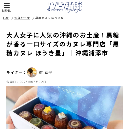
MENU
TOP
沖縄お土産
黒糖カヌレ ほうき星
大人女子に人気の沖縄のお土産！黒糖
が香る一口サイズのカヌレ専門店「黒
糖カヌレ ほうき星」｜沖縄浦添市
ライター：
舘 幸子
公開日：
2025年07月02日