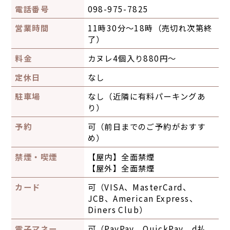
電話番号
098-975-7825
営業時間
11時30分〜18時（売切れ次第終
了）
料金
カヌレ4個入り880円〜
定休日
なし
駐車場
なし（近隣に有料パーキングあ
り）
予約
可（前日までのご予約がおすす
め）
禁煙・喫煙
【屋内】
全面禁煙
【屋外】
全面禁煙
カード
可（VISA、MasterCard、
JCB、American Express、
Diners Club）
電子マネー
可（PayPay、QuickPay、d払