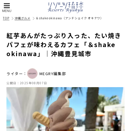
MENU
TOP
沖縄グルメ
＆shake okinawa
（
アンドシェイク オキナワ
）
紅芋あんがたっぷり入った、たい焼き
パフェが味わえるカフェ「＆shake
okinawa」｜沖縄豊見城市
ライター：
MEGRY編集部
公開日：
2025年08月07日