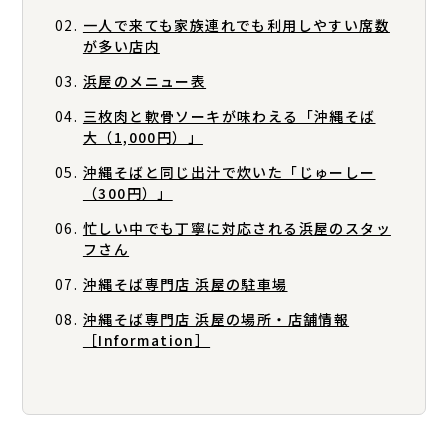
一人で来ても家族連れでも利用しやすい席数
が多い店内
浜屋のメニュー表
三枚肉と軟骨ソーキが味わえる「沖縄そば
大（1,000円）」
沖縄そばと同じ出汁で炊いた「じゅーしー
（300円）」
忙しい中でも丁寧に対応される浜屋のスタッ
フさん
沖縄そば専門店 浜屋の駐車場
沖縄そば専門店 浜屋の場所・店舗情報
［Information］