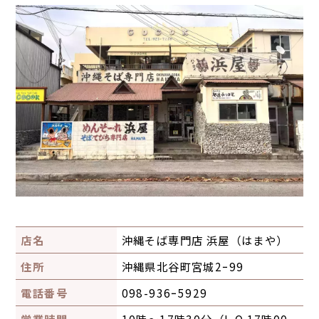
店名
沖縄そば専門店 浜屋（はまや）
住所
沖縄県北谷町宮城2ｰ99
電話番号
098-936ｰ5929
営業時間
10時～17時30分（L.O.17時00