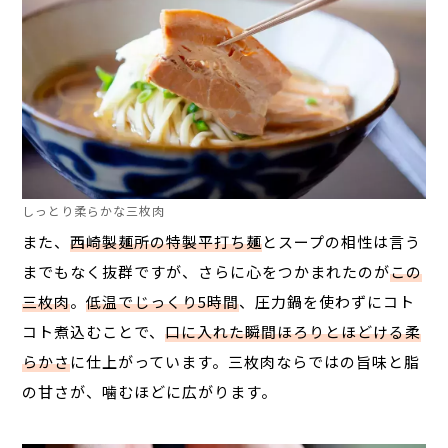
しっとり柔らかな三枚肉
また、
西崎製麺所の特製平打ち麺
とスープの相性は言う
までもなく抜群ですが、さらに心をつかまれたのが
この
三枚肉
。
低温でじっくり5時間
、圧力鍋を使わずにコト
コト煮込むことで、
口に入れた瞬間ほろりとほどける柔
らかさ
に仕上がっています。三枚肉ならではの旨味と脂
の甘さが、噛むほどに広がります。