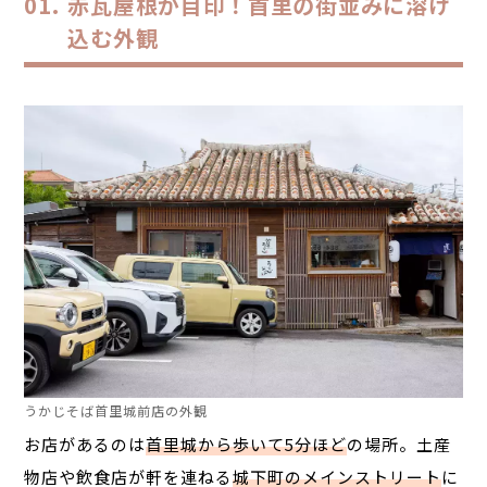
赤瓦屋根が目印！首里の街並みに溶け
込む外観
うかじそば首里城前店の外観
お店があるのは
首里城から歩いて
5
分ほど
の場所。土産
物店や飲食店が軒を連ねる
城下町のメインストリート
に