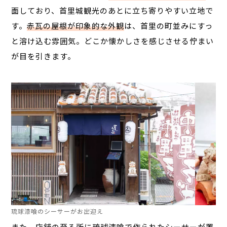
面しており、首里城観光のあとに立ち寄りやすい立地で
す。
赤瓦の屋根が印象的な外観
は、首里の町並みにすっ
と溶け込む雰囲気。どこか懐かしさを感じさせる佇まい
が目を引きます。
琉球漆喰のシーサーがお出迎え
また、店舗の至る所に
琉球漆喰で作られたシーサー
が置