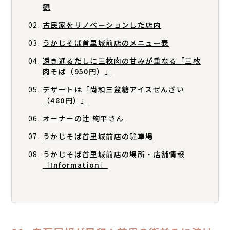
観
古民家をリノベーションした店内
うかじそば首里城前店のメニュー表
透き通るだしに三枚肉の甘みが重なる「三枚
肉そば（950円）」
デザートは「尚和三盆糖アイスぜんざい
（480円）」
オーナーの辻 絢平さん
うかじそば首里城前店の駐車場
うかじそば首里城前店の場所・店舗情報
［Information］