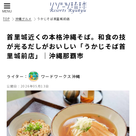
MENU
TOP
沖縄グルメ
うかじそば首里城前店
首里城近くの本格沖縄そば。和食の技
が光るだしがおいしい「うかじそば首
里城前店」｜沖縄那覇市
ライター：
ワードワークス沖縄
公開日：
2026年05月13日