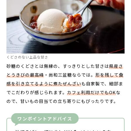
くどさのない上品な甘さ
砂糖のくどさとは無縁の、すっきりとした甘さは
県産さ
とうきびの最高峰
・尚和三盆糖ならでは。
形を残して食
感を引き立てるように煮たぜんざい
も自家製で、細部ま
でこだわりが感じられます。
カフェ利用だけでもOK
な
ので、甘いもの目当ての立ち寄りにもぴったりです。
ワンポイントアドバイス