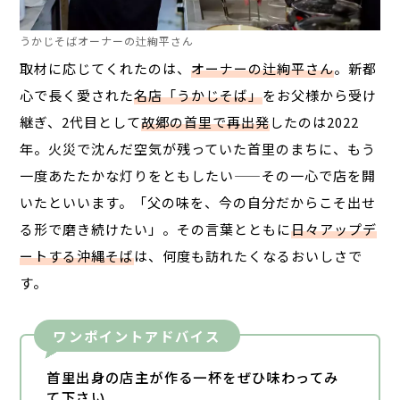
うかじそばオーナーの辻絢平さん
取材に応じてくれたのは、
オーナーの辻
絢平
さん
。新都
心で長く愛された
名店「うかじそば」
をお父様から受け
継ぎ、2代目として
故郷の首里で再出発
したのは2022
年。火災で沈んだ空気が残っていた首里のまちに、もう
一度あたたかな灯りをともしたい——その一心で店を開
いたといいます。「父の味を、今の自分だからこそ出せ
る形で磨き続けたい」。その言葉とともに
日々アップデ
ートする沖縄そば
は、何度も訪れたくなるおいしさで
す。
ワンポイントアドバイス
首里出身の店主が作る一杯をぜひ味わってみ
て下さい