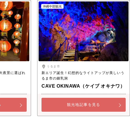
沖縄中部観光
うるま市
大夜景に選ばれ
新エリア誕生！幻想的なライトアップが美しいう
るま市の鍾乳洞
CAVE OKINAWA（ケイブ オキナワ）
る
観光地記事を見る