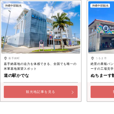
沖縄中部観光
沖縄中部観光
嘉手納町
うるま市
嘉手納基地の迫力を体感できる、全国でも唯一の
絶景の果報バン
米軍基地展望スポット
ーすの工場見学
道の駅かでな
ぬちまーす
観光地記事を見る