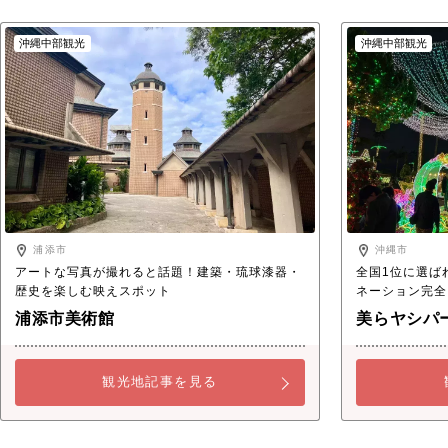
沖縄中部観光
沖縄中部観光
浦添市
沖縄市
アートな写真が撮れると話題！建築・琉球漆器・
全国1位に選ば
歴史を楽しむ映えスポット
ネーション完全
浦添市美術館
美らヤシパ
観光地記事を見る