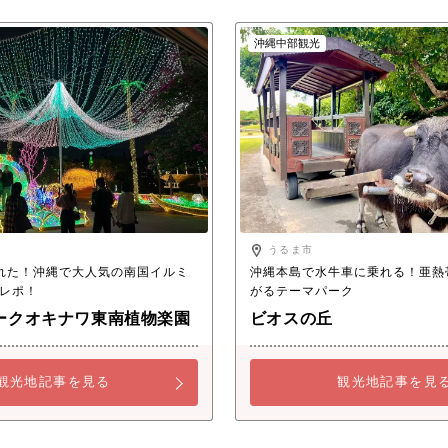
沖縄中部観光
うるま市
れた！沖縄で大人気の南国イルミ
沖縄本島で水牛車に乗れる！亜熱
レポ！
がるテーマパーク
ークオキナワ東南植物楽園
ビオスの丘
観光地記事を見る
観光地記事を見