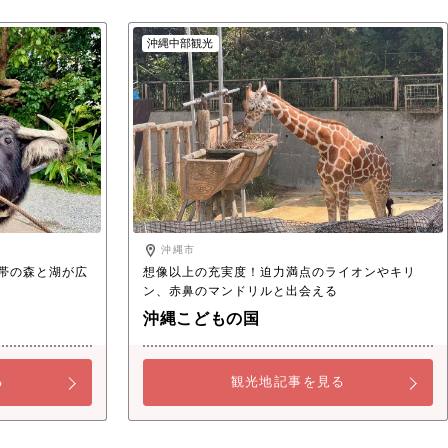
沖縄中部観光
沖縄市
帯の森と湖が広
想像以上の充実度！迫力満点のライオンやキリ
ン、赤鼻のマンドリルと出会える
沖縄こどもの国
る
観光地記事を見る