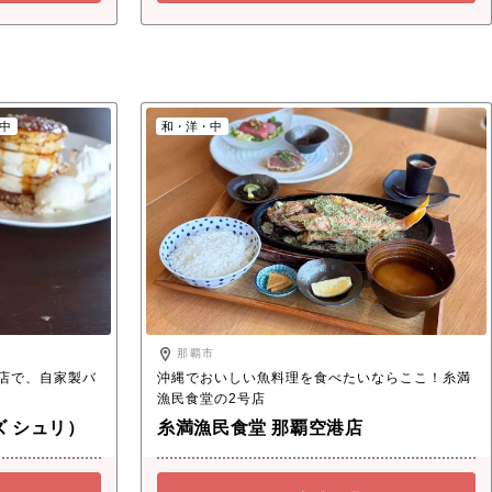
中
和・洋・中
那覇市
店で、自家製バ
沖縄でおいしい魚料理を食べたいならここ！糸満
漁民食堂の2号店
Zooton’s首里（ズートンズ シュリ）
糸満漁民食堂 那覇空港店