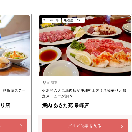
和・洋・中
居酒屋・バー
那覇市
！鉄板焼ステー
栃木発の人気焼肉店が沖縄初上陸！名物盛りと限
定メニューが揃う
通り店
焼肉 あきた苑 泉崎店
る
グルメ記事を見る