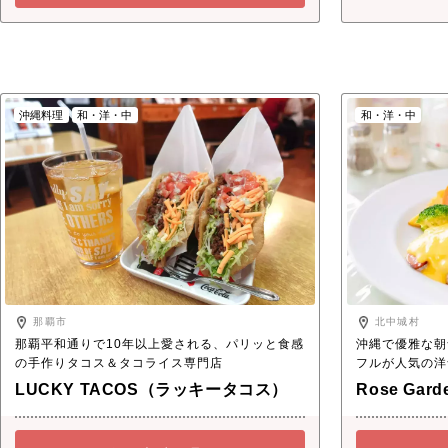
沖縄料理
和・洋・中
和・洋・中
那覇市
北中城村
那覇平和通りで10年以上愛される、パリッと食感
沖縄で優雅な朝
の手作りタコス＆タコライス専門店
フルが人気の洋
LUCKY TACOS（ラッキータコス）
Rose Ga