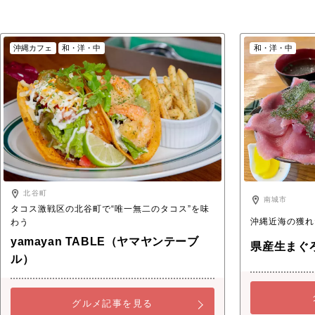
沖縄カフェ
和・洋・中
和・洋・中
北谷町
南城市
タコス激戦区の北谷町で“唯一無二のタコス”を味
沖縄近海の獲れ
わう
yamayan TABLE（ヤマヤンテーブ
県産生まぐ
ル）
グルメ記事を見る