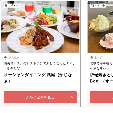
和・洋・中
和・洋・中
豊見城市
北谷町
瀬長島ホテルのレストランで新しくなったディナ
北谷で海を眺め
ーを楽しむ
ゃぶを味わう
オーシャンダイニング 風庭（かじな
炉端焼きと
ぁ）
Boo! （
グルメ記事を見る