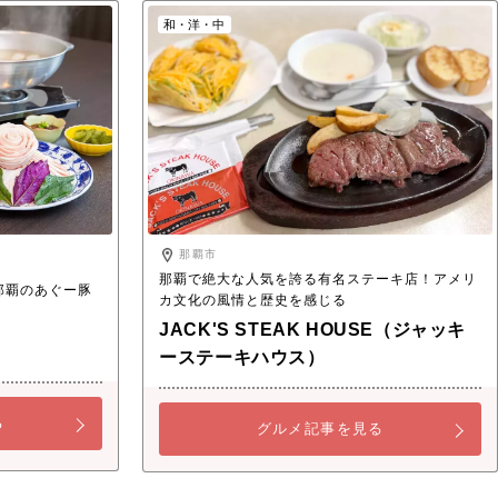
和・洋・中
那覇市
那覇で絶大な人気を誇る有名ステーキ店！アメリ
那覇のあぐー豚
カ文化の風情と歴史を感じる
JACK'S STEAK HOUSE（ジャッキ
ーステーキハウス）
る
グルメ記事を見る