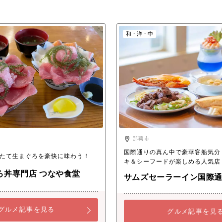
和・洋・中
那覇市
国際通りの真ん中で豪華客船気分
たて生まぐろを豪快に味わう！
キ＆シーフードが楽しめる人気店
ろ丼専門店 つなや食堂
サムズセーラーイン国際
グルメ記事を見る
グルメ記事を見